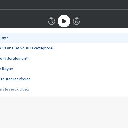
 DayZ
 a 13 ans (et vous l'avez ignoré)
e (littéralement)
im Rayan
 toutes les règles
s les jeux vidéo
us choquant de Rockstar ? - Le scandale BULLY
e plus moche de Steam
du RÊVE tourne au CAUCHEMAR