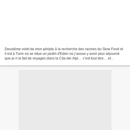
Deuxième volet de mon périple à la recherche des racines du Slow Food et
il est à Turin où se situe un jardin d'Eden où j’avoue y avoir plus séjourné
que je n’ai fait de voyages dans la Cita dei Alpi… c’est tout dire… et
logiquement, ce palais du palais...