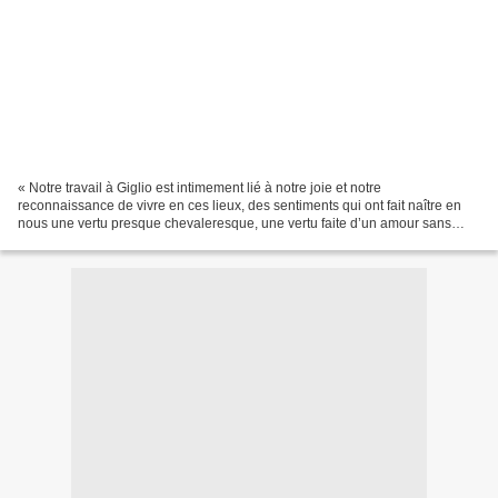
« Notre travail à Giglio est intimement lié à notre joie et notre
reconnaissance de vivre en ces lieux, des sentiments qui ont fait naître en
nous une vertu presque chevaleresque, une vertu faite d’un amour sans
bornes pour la vigne, pour la vie et pour...